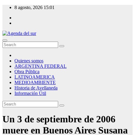
Skip
8 agosto, 2026
15:01
to
content
Agenda del sur
Quienes somos
ARGENTINA FEDERAL
Obra Pública
LATINOAMERICA
MEDIOAMBIENTE
Historia de Avellaneda
Información Útil
Un 3 de septiembre de 2006
muere en Buenos Aires Susana