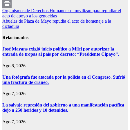
WhatsApp
Navegación
Organismos de Derechos Humanos se movilizan para repudiar el
Print
acto de apoyo a los genocidas
de
Abuelas de Plaza de Mayo repudia el acto de homenaje a la
entradas
dictadura
Relacionados
José Mayans exigió juicio político a Milei por autorizar la
entrada de tropas al país por decreto: “Presidente Cipayo”.
Ago 8, 2026
Una fotógrafa fue atacada por la policía en el Congreso. Sufrió
una fractura de cráneo.
Ago 7, 2026
La salvaje represión del gobierno a una manifestación pacífica
dejo a 250 heridos y 10 detenidos.
Ago 7, 2026