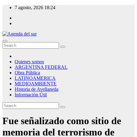
Skip
7 agosto, 2026
18:24
to
content
Agenda del sur
Quienes somos
ARGENTINA FEDERAL
Obra Pública
LATINOAMERICA
MEDIOAMBIENTE
Historia de Avellaneda
Información Útil
Fue señalizado como sitio de
memoria del terrorismo de