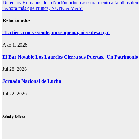
Navegación
Derechos Humanos de la Nación brinda asesoramiento a familias dem
Print
“Ahora más que Nunca, NUNCA MAS”
de
entradas
Relacionados
“La tierra no se vende, no se quema, ni se desaloja”
Ago 1, 2026
El Bar Notable Los Laureles Cierra sus Puertas. Un Patrimonio
Jul 28, 2026
Jornada Nacional de Lucha
Jul 22, 2026
Salud y Belleza