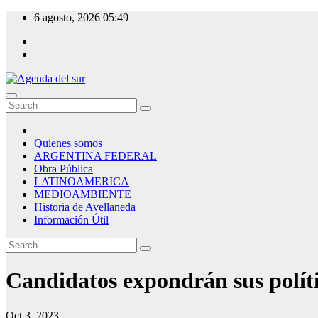
Skip
6 agosto, 2026
05:49
to
content
Agenda del sur
Quienes somos
ARGENTINA FEDERAL
Obra Pública
LATINOAMERICA
MEDIOAMBIENTE
Historia de Avellaneda
Información Útil
Candidatos expondrán sus polí
Oct 3, 2023