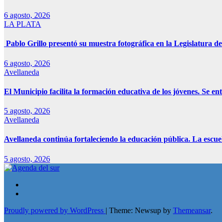
6 agosto, 2026
LA PLATA
Pablo Grillo presentó su muestra fotográfica en la Legislatura de
6 agosto, 2026
Avellaneda
El Municipio facilita la formación educativa de los jóvenes. Se e
5 agosto, 2026
Avellaneda
Avellaneda continúa fortaleciendo la educación pública. La escue
5 agosto, 2026
Proudly powered by WordPress
|
Theme: Newsup by
Themeansar
.