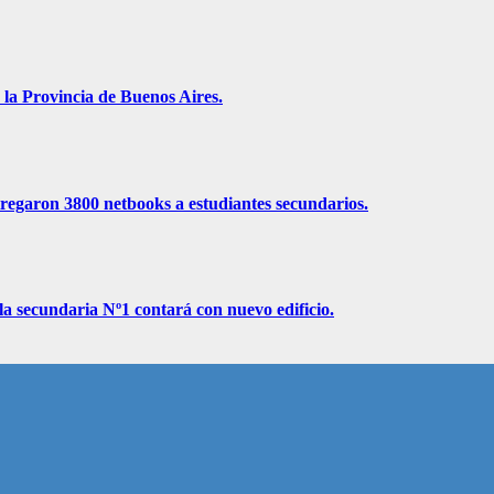
 la Provincia de Buenos Aires.
ntregaron 3800 netbooks a estudiantes secundarios.
la secundaria Nº1 contará con nuevo edificio.