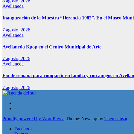
8 agosto, 2026
Avellaneda
Inauguración de la Muestra “Herencia 1982”. En el Museo Muni
7 agosto, 2026
Avellaneda
Avellaneda Kpop en el Centro Municipal de Arte
7 agosto, 2026
Avellaneda
Fin de semana para compartir en familia y con amigos en Avella
7 agosto, 2026
Proudly powered by WordPress
|
Theme: Newsup by
Themeansar
.
Facebook