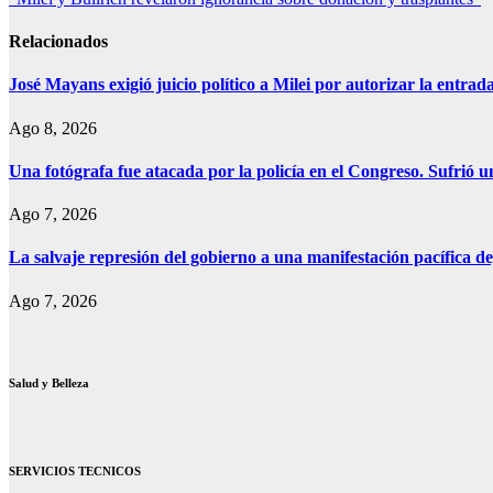
de
entradas
Relacionados
José Mayans exigió juicio político a Milei por autorizar la entrad
Ago 8, 2026
Una fotógrafa fue atacada por la policía en el Congreso. Sufrió u
Ago 7, 2026
La salvaje represión del gobierno a una manifestación pacífica de
Ago 7, 2026
Salud y Belleza
SERVICIOS TECNICOS