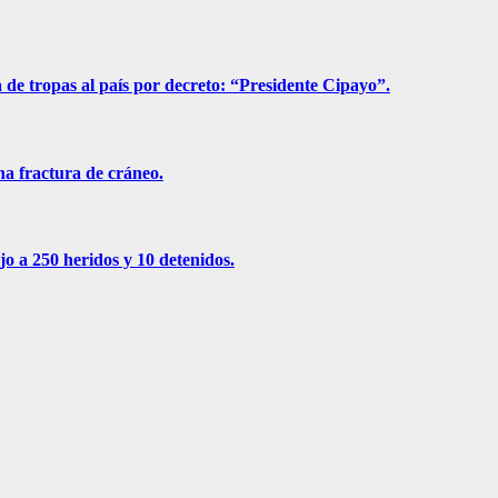
a de tropas al país por decreto: “Presidente Cipayo”.
na fractura de cráneo.
jo a 250 heridos y 10 detenidos.