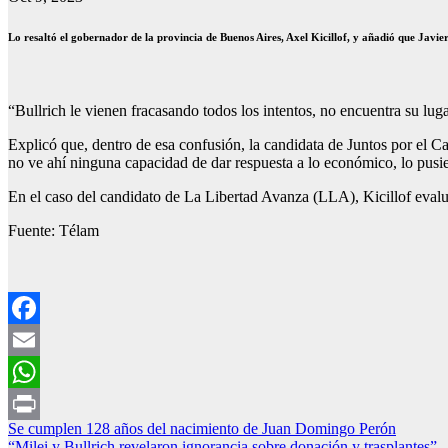
Lo resaltó el gobernador de la provincia de Buenos Aires, Axel Kicillof, y añadió que Javier
“Bullrich le vienen fracasando todos los intentos, no encuentra su lugar
Explicó que, dentro de esa confusión, la candidata de Juntos por el C
no ve ahí ninguna capacidad de dar respuesta a lo económico, lo pusi
En el caso del candidato de La Libertad Avanza (LLA), Kicillof evalu
Fuente: Télam
Facebook
Email
WhatsApp
Navegación
Se cumplen 128 años del nacimiento de Juan Domingo Perón
Print
“Milei y Bullrich revelaron ignorancia sobre donación y trasplantes”