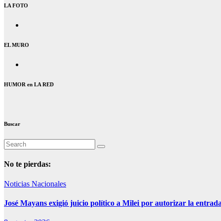
LA FOTO
EL MURO
HUMOR en LA RED
Buscar
No te pierdas:
Noticias Nacionales
José Mayans exigió juicio político a Milei por autorizar la entrad