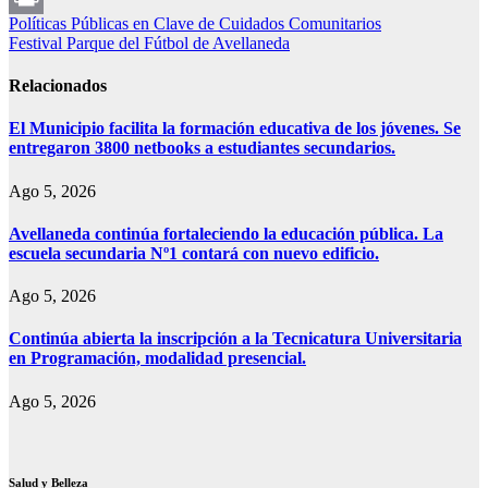
Navegación
Políticas Públicas en Clave de Cuidados Comunitarios
Print
Festival Parque del Fútbol de Avellaneda
de
entradas
Relacionados
El Municipio facilita la formación educativa de los jóvenes. Se
entregaron 3800 netbooks a estudiantes secundarios.
Ago 5, 2026
Avellaneda continúa fortaleciendo la educación pública. La
escuela secundaria Nº1 contará con nuevo edificio.
Ago 5, 2026
Continúa abierta la inscripción a la Tecnicatura Universitaria
en Programación, modalidad presencial.
Ago 5, 2026
Salud y Belleza