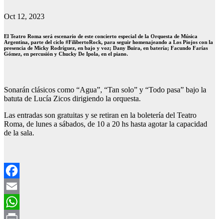
Oct 12, 2023
El Teatro Roma será escenario de este concierto especial de la Orquesta de Música
Argentina, parte del ciclo #FilibertoRock, para seguir homenajeando a Los Piojos con la
presencia de Micky Rodríguez, en bajo y voz; Dany Buira, en batería; Facundo Farías
Gómez, en percusión y Chucky De Ipola, en el piano.
Sonarán clásicos como “Agua”, “Tan solo” y “Todo pasa” bajo la
batuta de Lucía Zicos dirigiendo la orquesta.
Las entradas son gratuitas y se retiran en la boletería del Teatro
Roma, de lunes a sábados, de 10 a 20 hs hasta agotar la capacidad
de la sala.
Facebook
Email
WhatsApp