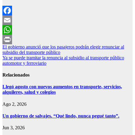
Facebook
Email
WhatsApp
Navegación
El gobierno anunció que los pasajeros podrán elegir renunciar al
Print
subsidio del transporte público
de
Ya se puede tramitar la renuncia al subsidio al transporte público
entradas
automotor y ferroviario
Relacionados
Llegó agosto con nuevos aumentos en transporte, servicios,
alquileres, salud y colegios
Ago 2, 2026
Un gobierno de salvajes. “Qué lindo, nunca pegué tanto”.
Jun 3, 2026