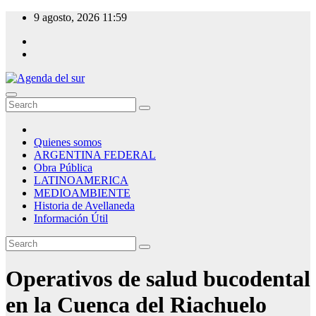
Skip
9 agosto, 2026
11:59
to
content
Agenda del sur
Quienes somos
ARGENTINA FEDERAL
Obra Pública
LATINOAMERICA
MEDIOAMBIENTE
Historia de Avellaneda
Información Útil
Operativos de salud bucodental
en la Cuenca del Riachuelo