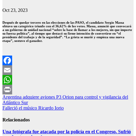
Oct 23, 2023
Después de quedar tercero en las elecciones de las PASO, el candidato Sergio Massa
obtuvo un categórico triunfo con el 36,62% de los votos. Massa, anunció que convocará
a un gobierno de unidad nacional “sobre la base de llamar a los mejores, sin que importe
su fuerza política”, al tiempo que destacó su firme intención de convertirse en “el
presidente del trabajo y de la seguridad”. “La grieta se murió y empieza una nueva
etapa”, sostuvo el ganador.
Facebook
Email
WhatsApp
Navegación
Argentina adquiere aviones P3 Orion para control y vigilancia del
Print
Atlántico Sur
de
Falleció el músico Ricardo Iorio
entradas
Relacionados
Una fotógrafa fue atacada por la policía en el Congreso. Sufrió