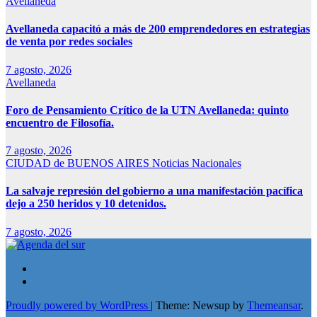
Avellaneda
Avellaneda capacitó a más de 200 emprendedores en estrategias
de venta por redes sociales
7 agosto, 2026
Avellaneda
Foro de Pensamiento Crítico de la UTN Avellaneda: quinto
encuentro de Filosofía.
7 agosto, 2026
CIUDAD de BUENOS AIRES
Noticias Nacionales
La salvaje represión del gobierno a una manifestación pacífica
dejo a 250 heridos y 10 detenidos.
7 agosto, 2026
Proudly powered by WordPress
|
Theme: Newsup by
Themeansar
.