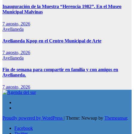
Inauguración de la Muestra “Herencia 1982”. En el Museo
Municipal Malvinas
7 agosto, 2026
Avellaneda
Avellaneda Kpop en el Centro Municipal de Arte
7 agosto, 2026
Avellaneda
Fin de semana para compartir en familia y con amigos en
Avellaneda.
7 agosto, 2026
Proudly powered by WordPress
|
Theme: Newsup by
Themeansar
.
Facebook
Twitter