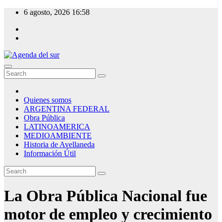
Skip
6 agosto, 2026
16:58
to
content
Agenda del sur
Quienes somos
ARGENTINA FEDERAL
Obra Pública
LATINOAMERICA
MEDIOAMBIENTE
Historia de Avellaneda
Información Útil
La Obra Pública Nacional fue
motor de empleo y crecimiento