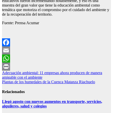
educativos fueron incrementando notablemente, y eso es una
muestra del gran valor que tiene la educación ambiental como
temática que motoriza el compromiso por el cuidado del ambiente y
de la recuperación del territorio.
Fuente: Prensa Acumar
Facebook
Email
WhatsApp
Navegación
Adecuación ambiental: 11 empresas ahora producen de manera
Print
amigable con el ambiente
de
Plantas de los humedales de la Cuenca Matanza Riachuelo
entradas
Relacionados
Llegó agosto con nuevos aumentos en transporte, servicios,
alquileres, salud y colegios