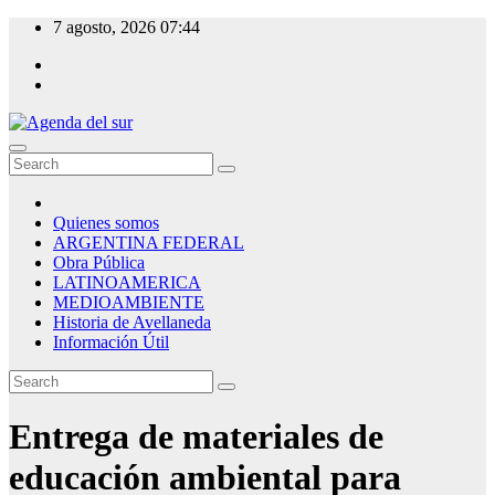
Skip
7 agosto, 2026
07:44
to
content
Agenda del sur
Quienes somos
ARGENTINA FEDERAL
Obra Pública
LATINOAMERICA
MEDIOAMBIENTE
Historia de Avellaneda
Información Útil
Entrega de materiales de
educación ambiental para