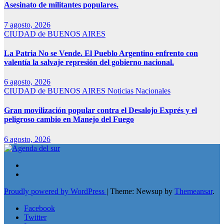
Asesinato de militantes populares.
7 agosto, 2026
CIUDAD de BUENOS AIRES
La Patria No se Vende. El Pueblo Argentino enfrento con
valentía la salvaje represión del gobierno nacional.
6 agosto, 2026
CIUDAD de BUENOS AIRES
Noticias Nacionales
Gran movilización popular contra el Desalojo Exprés y el
peligroso cambio en Manejo del Fuego
6 agosto, 2026
Proudly powered by WordPress
|
Theme: Newsup by
Themeansar
.
Facebook
Twitter