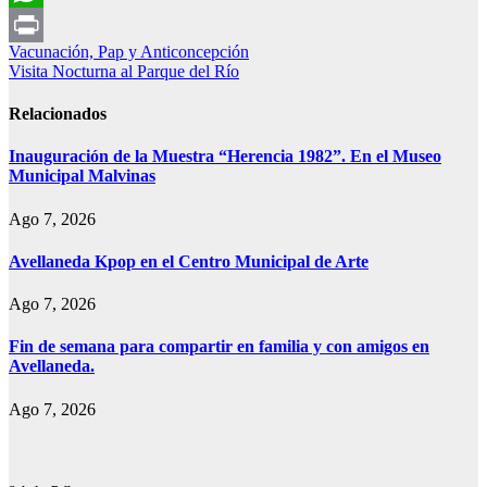
WhatsApp
Navegación
Vacunación, Pap y Anticoncepción
Print
Visita Nocturna al Parque del Río
de
entradas
Relacionados
Inauguración de la Muestra “Herencia 1982”. En el Museo
Municipal Malvinas
Ago 7, 2026
Avellaneda Kpop en el Centro Municipal de Arte
Ago 7, 2026
Fin de semana para compartir en familia y con amigos en
Avellaneda.
Ago 7, 2026