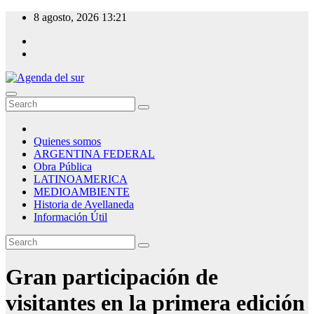
Skip
8 agosto, 2026
13:21
to
content
Agenda del sur
Quienes somos
ARGENTINA FEDERAL
Obra Pública
LATINOAMERICA
MEDIOAMBIENTE
Historia de Avellaneda
Información Útil
Gran participación de
visitantes en la primera edición