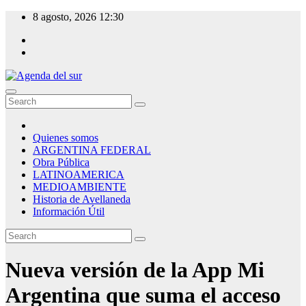
Skip
8 agosto, 2026
12:30
to
content
Agenda del sur
Quienes somos
ARGENTINA FEDERAL
Obra Pública
LATINOAMERICA
MEDIOAMBIENTE
Historia de Avellaneda
Información Útil
Nueva versión de la App Mi
Argentina que suma el acceso