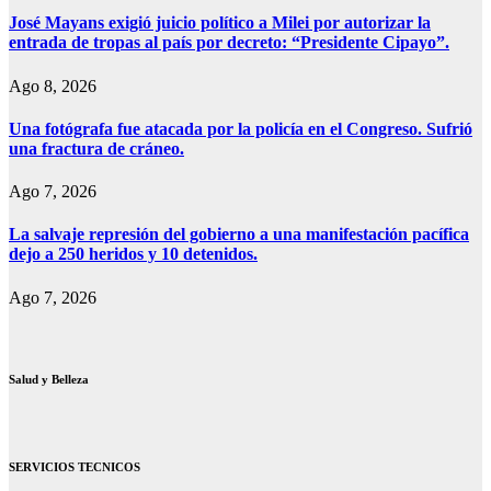
José Mayans exigió juicio político a Milei por autorizar la
entrada de tropas al país por decreto: “Presidente Cipayo”.
Ago 8, 2026
Una fotógrafa fue atacada por la policía en el Congreso. Sufrió
una fractura de cráneo.
Ago 7, 2026
La salvaje represión del gobierno a una manifestación pacífica
dejo a 250 heridos y 10 detenidos.
Ago 7, 2026
Salud y Belleza
SERVICIOS TECNICOS