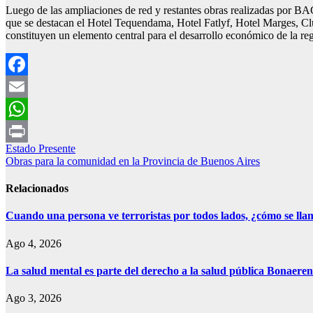
Luego de las ampliaciones de red y restantes obras realizadas por BAG
que se destacan el Hotel Tequendama, Hotel Fatlyf, Hotel Marges, Clu
constituyen un elemento central para el desarrollo económico de la re
Facebook
Email
WhatsApp
Navegación
Estado Presente
Print
Obras para la comunidad en la Provincia de Buenos Aires
de
entradas
Relacionados
Cuando una persona ve terroristas por todos lados, ¿cómo se lla
Ago 4, 2026
La salud mental es parte del derecho a la salud pública Bonae
Ago 3, 2026