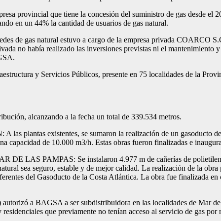
empresa provincial que tiene la concesión del suministro de gas desde el 
ndo en un 44% la cantidad de usuarios de gas natural.
 redes de gas natural estuvo a cargo de la empresa privada COARCO S.C
da no había realizado las inversiones previstas ni el mantenimiento y e
AGSA.
tructura y Servicios Públicos, presente en 75 localidades de la Provin
ión, alcanzando a la fecha un total de 339.534 metros.
 existentes, se sumaron la realización de un gasoducto de alime
na capacidad de 10.000 m3/h. Estas obras fueron finalizadas e inaugura
S: Se instalaron 4.977 m de cañerías de polietileno para la i
atural sea seguro, estable y de mejor calidad. La realización de la obra
diferentes del Gasoducto de la Costa Atlántica. La obra fue finalizada e
utorizó a BAGSA a ser subdistribuidora en las localidades de Mar de l
 residenciales que previamente no tenían acceso al servicio de gas por 