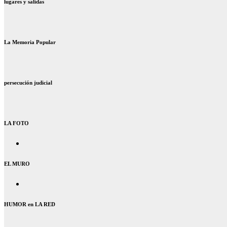
lugares y salidas
La Memoria Popular
persecución judicial
LA FOTO
EL MURO
HUMOR en LA RED