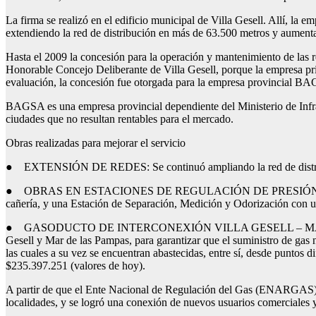
La firma se realizó en el edificio municipal de Villa Gesell. Allí, la 
extendiendo la red de distribución en más de 63.500 metros y aumenta
Hasta el 2009 la concesión para la operación y mantenimiento de las
Honorable Concejo Deliberante de Villa Gesell, porque la empresa priva
evaluación, la concesión fue otorgada para la empresa provincial B
BAGSA es una empresa provincial dependiente del Ministerio de Infraes
ciudades que no resultan rentables para el mercado.
Obras realizadas para mejorar el servicio
● EXTENSIÓN DE REDES: Se continuó ampliando la red de distribuc
● OBRAS EN ESTACIONES DE REGULACIÓN DE PRESIÓN: A las plantas
cañería, y una Estación de Separación, Medición y Odorización con u
● GASODUCTO DE INTERCONEXIÓN VILLA GESELL – MAR DE LAS PAMPA
Gesell y Mar de las Pampas, para garantizar que el suministro de gas n
las cuales a su vez se encuentran abastecidas, entre sí, desde puntos 
$235.397.251 (valores de hoy).
A partir de que el Ente Nacional de Regulación del Gas (ENARGAS) a
localidades, y se logró una conexión de nuevos usuarios comerciales y