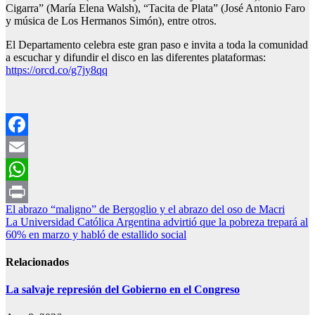
Cigarra” (María Elena Walsh), “Tacita de Plata” (José Antonio Faro
y música de Los Hermanos Simón), entre otros.
El Departamento celebra este gran paso e invita a toda la comunidad
a escuchar y difundir el disco en las diferentes plataformas:
https://orcd.co/g7jy8qq
Facebook
Email
WhatsApp
Navegación
El abrazo “maligno” de Bergoglio y el abrazo del oso de Macri
Print
La Universidad Católica Argentina advirtió que la pobreza trepará al
de
60% en marzo y habló de estallido social
entradas
Relacionados
La salvaje represión del Gobierno en el Congreso