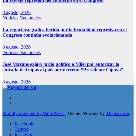
La salvaje represión del Gobierno en el Congreso
8 agosto, 2026
Noticias Nacionales
La reportera gráfica herida por la brutalidad represiva en el
Congreso continúa evolucionando
8 agosto, 2026
Noticias Nacionales
José Mayans exigió juicio político a Milei por autorizar la
entrada de tropas al país por decreto: “Presidente Cipayo”.
8 agosto, 2026
Proudly powered by WordPress
|
Theme: Newsup by
Themeansar
.
Facebook
Twitter
Instagram