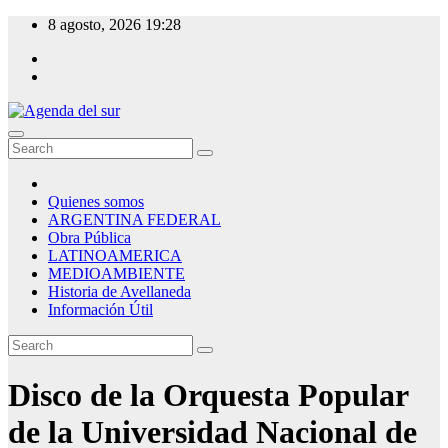
Skip
8 agosto, 2026
19:28
to
content
Agenda del sur
Quienes somos
ARGENTINA FEDERAL
Obra Pública
LATINOAMERICA
MEDIOAMBIENTE
Historia de Avellaneda
Información Útil
Disco de la Orquesta Popular
de la Universidad Nacional de