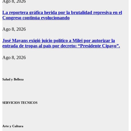
Ago 8, 2026
La reportera gráfica herida por la brutalidad represiva en el
Congreso continúa evolucionando
Ago 8, 2026
José Mayans exigió juicio político a Milei por autorizar la
entrada de tropas al país por decreto: “Presidente Cipayo”.
Ago 8, 2026
Salud y Belleza
SERVICIOS TECNICOS
Arte y Cultura