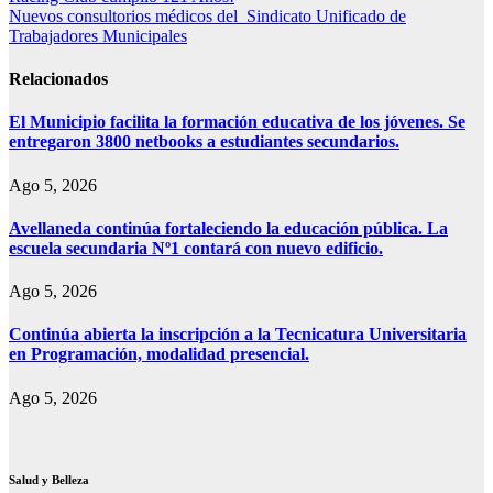
Print
Nuevos consultorios médicos del Sindicato Unificado de
de
Trabajadores Municipales
entradas
Relacionados
El Municipio facilita la formación educativa de los jóvenes. Se
entregaron 3800 netbooks a estudiantes secundarios.
Ago 5, 2026
Avellaneda continúa fortaleciendo la educación pública. La
escuela secundaria Nº1 contará con nuevo edificio.
Ago 5, 2026
Continúa abierta la inscripción a la Tecnicatura Universitaria
en Programación, modalidad presencial.
Ago 5, 2026
Salud y Belleza