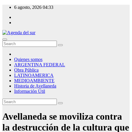
Skip
6 agosto, 2026
04:33
to
content
Agenda del sur
Quienes somos
ARGENTINA FEDERAL
Obra Pública
LATINOAMERICA
MEDIOAMBIENTE
Historia de Avellaneda
Información Útil
Avellaneda se moviliza contra
la destrucción de la cultura que