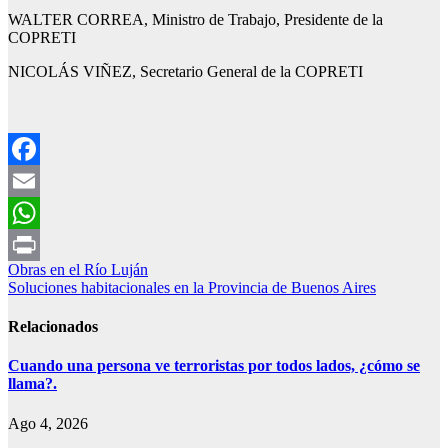
WALTER CORREA, Ministro de Trabajo, Presidente de la
COPRETI
NICOLÁS VIÑEZ, Secretario General de la COPRETI
Facebook
Email
WhatsApp
Navegación
Obras en el Río Luján
Print
Soluciones habitacionales en la Provincia de Buenos Aires
de
entradas
Relacionados
Cuando una persona ve terroristas por todos lados, ¿cómo se
llama?.
Ago 4, 2026