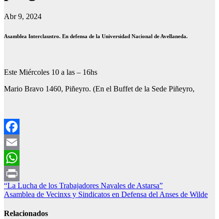
Abr 9, 2024
Asamblea Interclaustro. En defensa de la Universidad Nacional de Avellaneda.
Este Miércoles 10 a las – 16hs
Mario Bravo 1460, Piñeyro. (En el Buffet de la Sede Piñeyro,
Facebook
Email
WhatsApp
Navegación
“La Lucha de los Trabajadores Navales de Astarsa”
Print
Asamblea de Vecinxs y Sindicatos en Defensa del Anses de Wilde
de
entradas
Relacionados