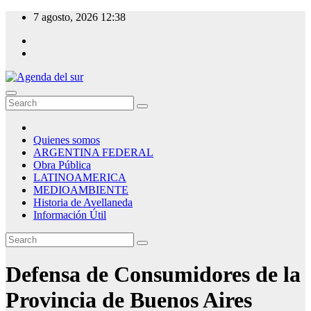
Skip
7 agosto, 2026
12:38
to
content
Agenda del sur
Quienes somos
ARGENTINA FEDERAL
Obra Pública
LATINOAMERICA
MEDIOAMBIENTE
Historia de Avellaneda
Información Útil
Defensa de Consumidores de la
Provincia de Buenos Aires