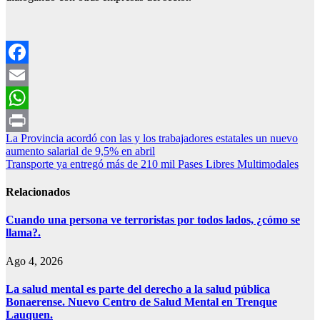
Facebook
Email
WhatsApp
Navegación
La Provincia acordó con las y los trabajadores estatales un nuevo
Print
aumento salarial de 9,5% en abril
de
Transporte ya entregó más de 210 mil Pases Libres Multimodales
entradas
Relacionados
Cuando una persona ve terroristas por todos lados, ¿cómo se
llama?.
Ago 4, 2026
La salud mental es parte del derecho a la salud pública
Bonaerense. Nuevo Centro de Salud Mental en Trenque
Lauquen.