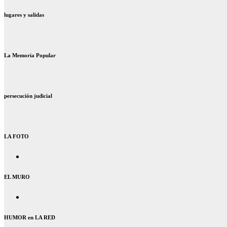
lugares y salidas
La Memoria Popular
persecución judicial
LA FOTO
EL MURO
HUMOR en LA RED