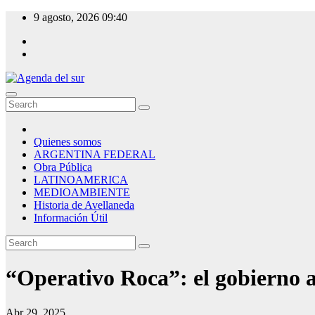
Skip
9 agosto, 2026
09:40
to
content
Agenda del sur
Quienes somos
ARGENTINA FEDERAL
Obra Pública
LATINOAMERICA
MEDIOAMBIENTE
Historia de Avellaneda
Información Útil
“Operativo Roca”: el gobierno aut
Abr 29, 2025