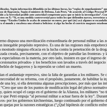
izadas. Según información difundida en las últimas horas, las “reglas de empeñamiento” que r
so de flagrancia. Según el ministro de Defensa, Luis Petri, “de acuerdo al Código Procesal Pe
 a la brevedad posible ante autoridad competente para que se inicie la investigación”. Con est
posteo en X: “Sí, es una medida controversial para todos los que defienden narcos, terroristas 
 Trump: “Estados Unidos lo acaba de anunciar en enero, por qué (sic) acá algunos se escanda
a el mundo y encabeza una ofensiva belicista: si algo ha hecho el convicto magnate estadoun
erno dispuso una movilización extraordinaria de personal militar a las 
e un innegable propósito represivo. Es una de las regiones más empobreci
o ha mostrado ninguna eficacia en la lucha contra la penetración de la dr
zada creada, precisamente, con el objetivo de patrullar las fronteras- y 
 especialistas en la materia, por otro lado, insisten en que el ingreso de
ncesionarios privados- y los beneficios son lavados a través del negocio
rebelión de bagayeros y la represión se cobró un muerto.
n el andamiaje represivo, sino la falta de garantías a los militares. S
ecesidad de su reforma, con el propósito, justamente, de habilitar la inj
o de una ley, si ella determina algunas prescripciones, por más que las i
“Creo que uno de los puntos de modificación legal del plexo normativo 
ien ocupó el cargo en el gobierno de la Alianza, los militares “no tien
dice que Petri empuja “al personal militar a actuar fuera de la ley”. Du
s- por los gobiernos kirchneristas, luego continuado por el gobierno de
n quejas por la razones estratégicas (“¿Qué hipótesis de conflicto enfren