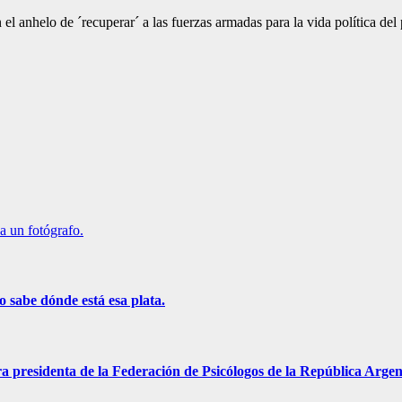
 el anhelo de ´recuperar´ a las fuerzas armadas para la vida política del 
a un fotógrafo.
o sabe dónde está esa plata.
a presidenta de la Federación de Psicólogos de la República Argen