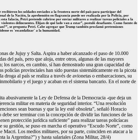
ecibieron los soldados enviados a la frontera norte del país para participar del
nal de la Nación, la aprehensión en flagrancia puede ser realizada por la Policía, por
a falacia, Petri pretende cubrirse por enviar militares a realizar tareas policiales a la
y violentos delincuentes. Elijan de qué lado van a estar”, postuló desafiante. Como fuente de
lizan?”, se pregunta Petri. Cabe agregar que Trump también proclamó pretensiones
idense es ´escandalizar´ a la humanidad.
zonas de Jujuy y Salta. Aspira a haber alcanzado el paso de 10.000
das del país, pero que aloja, entre otros, algunas de las mayores
oga; los narcos, en cambio, sí han demostrado una gran capacidad de
las policías provinciales han sido puestas sistemáticamente en la picota
 la droga al país se realiza a través de avionetas o embarcaciones, su
 inmobilario y el juego y acaban en el sistema bancario. En el norte de
e cita abusivamente la Ley de Defensa de la Democracia -que deja un
erencia militar en materia de seguridad interior. “Una resolución
ntenciones sean buenas y que la ley esté obsoleta”, señaló Horacio
debe ser terminar con la concepción de dividir las funciones de las
en protección jurídica suficiente” para realizar tareas policíacas
rante su gestión, se puso en marcha el operativo “Escudo Norte”, como
 Macri. Los medios militares, por su parte, coinciden en atacar a la
ta la Argentina?”) y hasta salariales (Zona Militar, 28/4)