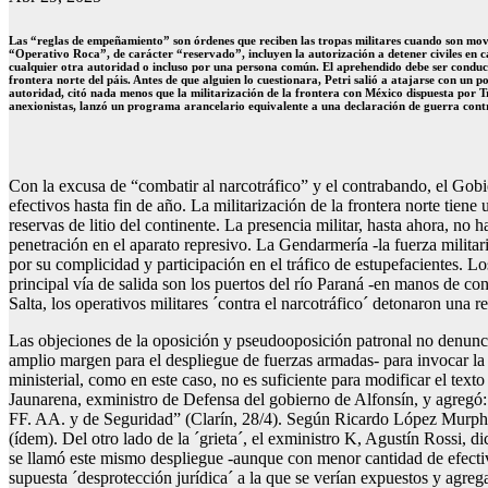
Las “reglas de empeñamiento” son órdenes que reciben las tropas militares cuando son movil
“Operativo Roca”, de carácter “reservado”, incluyen la autorización a detener civiles en ca
cualquier otra autoridad o incluso por una persona común. El aprehendido debe ser conducido
frontera norte del páis. Antes de que alguien lo cuestionara, Petri salió a atajarse con un 
autoridad, citó nada menos que la militarización de la frontera con México dispuesta por
anexionistas, lanzó un programa arancelario equivalente a una declaración de guerra contr
Con la excusa de “combatir al narcotráfico” y el contrabando, el Gobi
efectivos hasta fin de año. La militarización de la frontera norte tien
reservas de litio del continente. La presencia militar, hasta ahora, n
penetración en el aparato represivo. La Gendarmería -la fuerza militari
por su complicidad y participación en el tráfico de estupefacientes. Los
principal vía de salida son los puertos del río Paraná -en manos de co
Salta, los operativos militares ´contra el narcotráfico´ detonaron una 
Las objeciones de la oposición y pseudooposición patronal no denuncia
amplio margen para el despliegue de fuerzas armadas- para invocar la n
ministerial, como en este caso, no es suficiente para modificar el text
Jaunarena, exministro de Defensa del gobierno de Alfonsín, y agregó: 
FF. AA. y de Seguridad” (Clarín, 28/4). Según Ricardo López Murphy, qu
(ídem). Del otro lado de la ´grieta´, el exministro K, Agustín Rossi, 
se llamó este mismo despliegue -aunque con menor cantidad de efectivo
supuesta ´desprotección jurídica´ a la que se verían expuestos y agrega