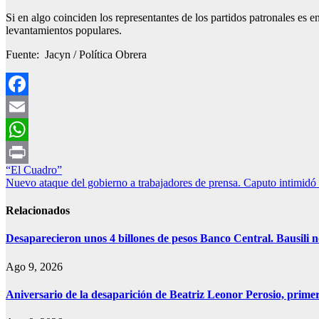
Si en algo coinciden los representantes de los partidos patronales es en
levantamientos populares.
Fuente: Jacyn / Política Obrera
Facebook
Email
WhatsApp
Navegación
“El Cuadro”
Print
Nuevo ataque del gobierno a trabajadores de prensa. Caputo intimidó 
de
entradas
Relacionados
Desaparecieron unos 4 billones de pesos Banco Central. Bausili n
Ago 9, 2026
Aniversario de la desaparición de Beatriz Leonor Perosio, primer