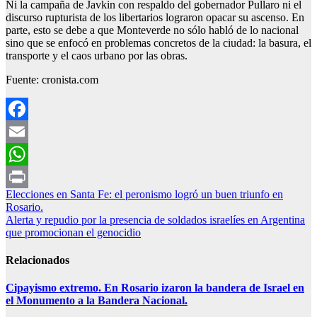
Ni la campaña de Javkin con respaldo del gobernador Pullaro ni el
discurso rupturista de los libertarios lograron opacar su ascenso. En
parte, esto se debe a que Monteverde no sólo habló de lo nacional
sino que se enfocó en problemas concretos de la ciudad: la basura, el
transporte y el caos urbano por las obras.
Fuente: cronista.com
Facebook
Email
WhatsApp
Navegación
Elecciones en Santa Fe: el peronismo logró un buen triunfo en
Print
Rosario.
de
Alerta y repudio por la presencia de soldados israelíes en Argentina
entradas
que promocionan el genocidio
Relacionados
Cipayismo extremo. En Rosario izaron la bandera de Israel en
el Monumento a la Bandera Nacional.