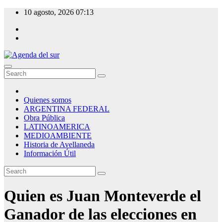
Skip
10 agosto, 2026
07:13
to
content
Agenda del sur
Quienes somos
ARGENTINA FEDERAL
Obra Pública
LATINOAMERICA
MEDIOAMBIENTE
Historia de Avellaneda
Información Útil
Quien es Juan Monteverde el
Ganador de las elecciones en