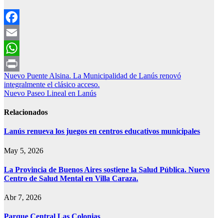
Facebook
Email
WhatsApp
Navegación
Nuevo Puente Alsina. La Municipalidad de Lanús renovó
Print
integralmente el clásico acceso.
de
Nuevo Paseo Lineal en Lanús
entradas
Relacionados
Lanús renueva los juegos en centros educativos municipales
May 5, 2026
La Provincia de Buenos Aires sostiene la Salud Pública. Nuevo
Centro de Salud Mental en Villa Caraza.
Abr 7, 2026
Parque Central Las Colonias