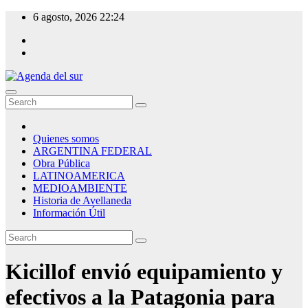
Skip
6 agosto, 2026
22:24
to
content
Agenda del sur
Quienes somos
ARGENTINA FEDERAL
Obra Pública
LATINOAMERICA
MEDIOAMBIENTE
Historia de Avellaneda
Información Útil
Kicillof envió equipamiento y
efectivos a la Patagonia para