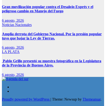
Gran movilización popular contra el Desalojo Exprés y el
peligroso cambio en Manejo del Fuego
6 agosto, 2026
Noticias Nacionales
Amplia derrota del Gobierno Nacional. Por la presión popular
tuvo que bajar la Ley de Tierras.
6 agosto, 2026
LA PLATA
Pablo Grillo presentó su muestra fotográfica en la Legislatura
de la Provincia de Buenos Aires.
6 agosto, 2026
Proudly powered by WordPress
|
Theme: Newsup by
Themeansar
.