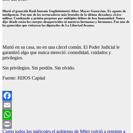
Murió el genocida Raúl Antonio Guglielminetti. Alias: Mayor Gustavino. Ex agente de
inteligencia. Fue uno de los torturadores más brutales de la última dictadura cívico-
militar. Condenado a prisión perpetua por múltiples delitos de lesa humanidad. Nunca
dijo dónde están los cuerpos desaparecidos ni nuestras hermanas y hermanos. Fue uno de
los genocidas que visitaron los diputados de La Libertad Avanza.
Murió en su casa, no en una cárcel común. El Poder Judicial le
garantizó algo que nunca mereció: comodidad, cuidados y
privilegios.
Sin privilegios. Sin perdón. Sin olvido.
Fuente: HIJOS Capital
Facebook
Email
WhatsApp
Navegación
Como todos los miércoles el gobierno de Milei volvió a reprimir a