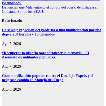
Print
los jubilados.
de
Denuncian que Milei entregó el control del puerto de Ushuaia al
entradas
Comando Sur de los EE.UU
Relacionados
La salvaje represión del gobierno a una manifestación pacífica
dejo a 250 heridos y 10 detenidos.
Ago 7, 2026
“Recuperar la historia para fortalecer la memoria”. El
Asesinato de militantes populares.
Ago 7, 2026
Gran movilización popular contra el Desalojo Exprés y el
peligroso cambio en Manejo del Fuego
Ago 6, 2026