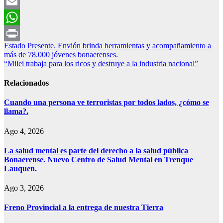
Facebook
Email
WhatsApp
Navegación
Estado Presente. Envión brinda herramientas y acompañamiento a
Print
más de 78.000 jóvenes bonaerenses.
de
“Milei trabaja para los ricos y destruye a la industria nacional”
entradas
Relacionados
Cuando una persona ve terroristas por todos lados, ¿cómo se
llama?.
Ago 4, 2026
La salud mental es parte del derecho a la salud pública
Bonaerense. Nuevo Centro de Salud Mental en Trenque
Lauquen.
Ago 3, 2026
Freno Provincial a la entrega de nuestra Tierra