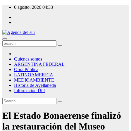
Skip
6 agosto, 2026
04:33
to
content
Agenda del sur
Quienes somos
ARGENTINA FEDERAL
Obra Pública
LATINOAMERICA
MEDIOAMBIENTE
Historia de Avellaneda
Información Útil
El Estado Bonaerense finalizó
la restauración del Museo