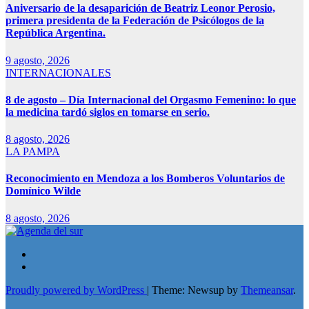
Aniversario de la desaparición de Beatriz Leonor Perosio,
primera presidenta de la Federación de Psicólogos de la
República Argentina.
9 agosto, 2026
INTERNACIONALES
8 de agosto – Día Internacional del Orgasmo Femenino: lo que
la medicina tardó siglos en tomarse en serio.
8 agosto, 2026
LA PAMPA
Reconocimiento en Mendoza a los Bomberos Voluntarios de
Domínico Wilde
8 agosto, 2026
Proudly powered by WordPress
|
Theme: Newsup by
Themeansar
.