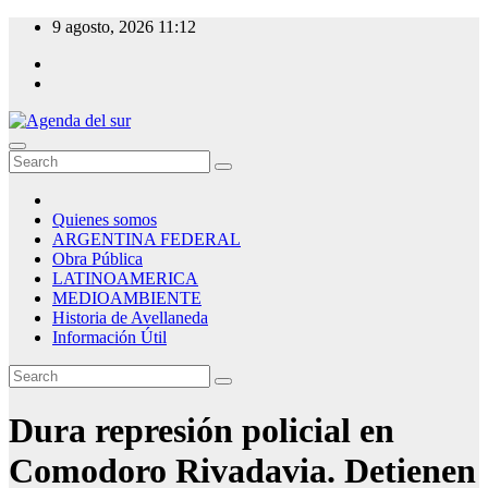
Skip
9 agosto, 2026
11:12
to
content
Agenda del sur
Quienes somos
ARGENTINA FEDERAL
Obra Pública
LATINOAMERICA
MEDIOAMBIENTE
Historia de Avellaneda
Información Útil
Dura represión policial en
Comodoro Rivadavia. Detienen