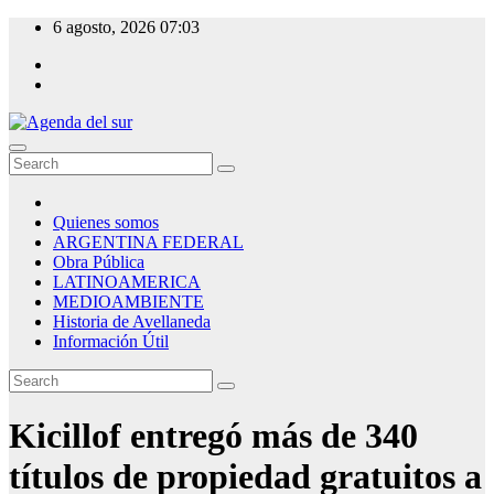
Skip
6 agosto, 2026
07:03
to
content
Agenda del sur
Quienes somos
ARGENTINA FEDERAL
Obra Pública
LATINOAMERICA
MEDIOAMBIENTE
Historia de Avellaneda
Información Útil
Kicillof entregó más de 340
títulos de propiedad gratuitos a