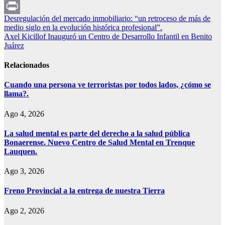
WhatsApp
Navegación
Desregulación del mercado inmobiliario: “un retroceso de más de
Print
medio siglo en la evolución histórica profesional”.
de
Axel Kicillof Inauguró un Centro de Desarrollo Infantil en Benito
entradas
Juárez
Relacionados
Cuando una persona ve terroristas por todos lados, ¿cómo se
llama?.
Ago 4, 2026
La salud mental es parte del derecho a la salud pública
Bonaerense. Nuevo Centro de Salud Mental en Trenque
Lauquen.
Ago 3, 2026
Freno Provincial a la entrega de nuestra Tierra
Ago 2, 2026