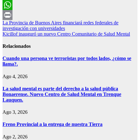
Email
WhatsApp
Navegación
La Provincia de Buenos Aires financiará redes federales de
Print
investigación con universidades
de
Kicillof inauguró un nuevo Centro Comunitario de Salud Mental
entradas
Relacionados
Cuando una persona ve terroristas por todos lados, ¿cómo se
llama?.
Ago 4, 2026
La salud mental es parte del derecho a la salud pública
Bonaerense. Nuevo Centro de Salud Mental en Trenque
Lauquen.
Ago 3, 2026
Freno Provincial a la entrega de nuestra Tierra
Ago 2, 2026