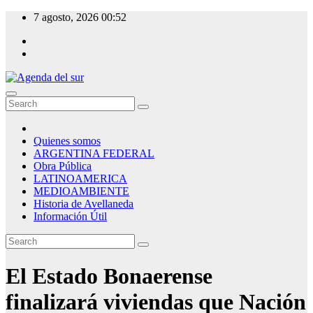
Skip
7 agosto, 2026
00:52
to
content
Agenda del sur
Quienes somos
ARGENTINA FEDERAL
Obra Pública
LATINOAMERICA
MEDIOAMBIENTE
Historia de Avellaneda
Información Útil
El Estado Bonaerense
finalizará viviendas que Nación