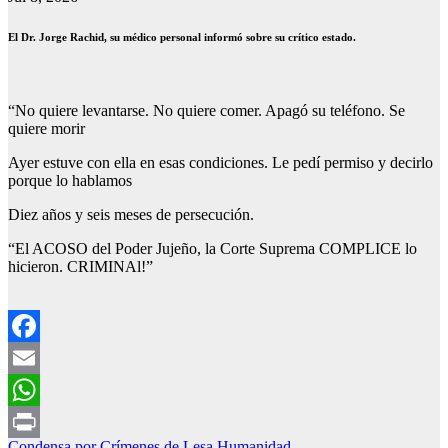
El Dr. Jorge Rachid, su médico personal informó sobre su crítico estado.
“No quiere levantarse. No quiere comer. Apagó su teléfono. Se
quiere morir
Ayer estuve con ella en esas condiciones. Le pedí permiso y decirlo
porque lo hablamos
Diez años y seis meses de persecución.
“El ACOSO del Poder Jujeño, la Corte Suprema COMPLICE lo
hicieron. CRIMINAl!”
Facebook
Email
WhatsApp
Condensa por Crímenes de Lesa Humanidad