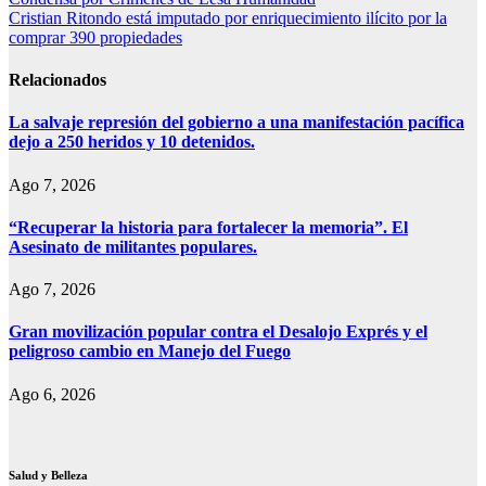
Navegación
Print
Cristian Ritondo está imputado por enriquecimiento ilícito por la
de
comprar 390 propiedades
entradas
Relacionados
La salvaje represión del gobierno a una manifestación pacífica
dejo a 250 heridos y 10 detenidos.
Ago 7, 2026
“Recuperar la historia para fortalecer la memoria”. El
Asesinato de militantes populares.
Ago 7, 2026
Gran movilización popular contra el Desalojo Exprés y el
peligroso cambio en Manejo del Fuego
Ago 6, 2026
Salud y Belleza