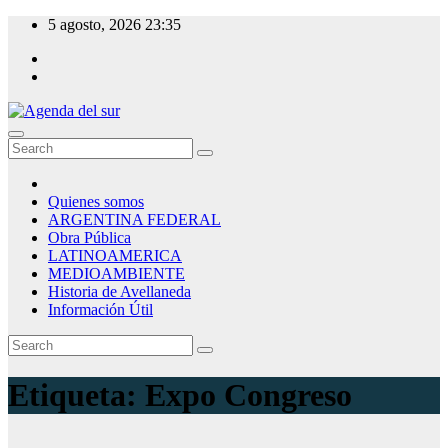
Skip
5 agosto, 2026
23:35
to
content
Agenda del sur
Quienes somos
ARGENTINA FEDERAL
Obra Pública
LATINOAMERICA
MEDIOAMBIENTE
Historia de Avellaneda
Información Útil
Etiqueta:
Expo Congreso