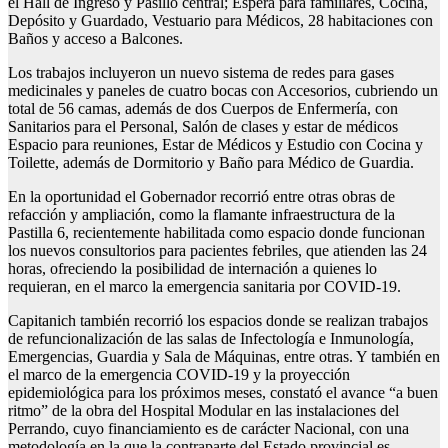
el Hall de Ingreso y Pasillo central; Espera para familiares, Cocina,
Depósito y Guardado, Vestuario para Médicos, 28 habitaciones con
Baños y acceso a Balcones.
Los trabajos incluyeron un nuevo sistema de redes para gases
medicinales y paneles de cuatro bocas con Accesorios, cubriendo un
total de 56 camas, además de dos Cuerpos de Enfermería, con
Sanitarios para el Personal, Salón de clases y estar de médicos
Espacio para reuniones, Estar de Médicos y Estudio con Cocina y
Toilette, además de Dormitorio y Baño para Médico de Guardia.
En la oportunidad el Gobernador recorrió entre otras obras de
refacción y ampliación, como la flamante infraestructura de la
Pastilla 6, recientemente habilitada como espacio donde funcionan
los nuevos consultorios para pacientes febriles, que atienden las 24
horas, ofreciendo la posibilidad de internación a quienes lo
requieran, en el marco la emergencia sanitaria por COVID-19.
Capitanich también recorrió los espacios donde se realizan trabajos
de refuncionalización de las salas de Infectología e Inmunología,
Emergencias, Guardia y Sala de Máquinas, entre otras. Y también en
el marco de la emergencia COVID-19 y la proyección
epidemiológica para los próximos meses, constató el avance “a buen
ritmo” de la obra del Hospital Modular en las instalaciones del
Perrando, cuyo financiamiento es de carácter Nacional, con una
metodología en la que la contraparte del Estado provincial es