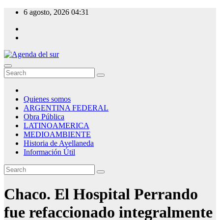
Skip
6 agosto, 2026
04:31
to
content
Agenda del sur
Quienes somos
ARGENTINA FEDERAL
Obra Pública
LATINOAMERICA
MEDIOAMBIENTE
Historia de Avellaneda
Información Útil
Chaco. El Hospital Perrando
fue refaccionado integralmente