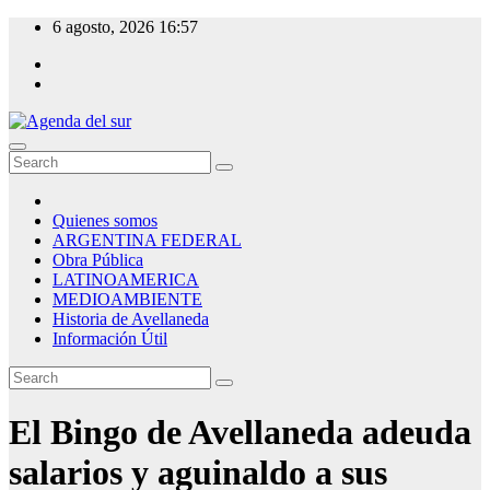
Skip
6 agosto, 2026
16:57
to
content
Agenda del sur
Quienes somos
ARGENTINA FEDERAL
Obra Pública
LATINOAMERICA
MEDIOAMBIENTE
Historia de Avellaneda
Información Útil
El Bingo de Avellaneda adeuda
salarios y aguinaldo a sus