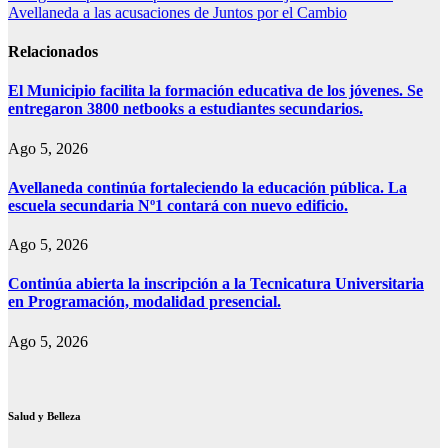
entradas
Avellaneda a las acusaciones de Juntos por el Cambio
Relacionados
El Municipio facilita la formación educativa de los jóvenes. Se
entregaron 3800 netbooks a estudiantes secundarios.
Ago 5, 2026
Avellaneda continúa fortaleciendo la educación pública. La
escuela secundaria Nº1 contará con nuevo edificio.
Ago 5, 2026
Continúa abierta la inscripción a la Tecnicatura Universitaria
en Programación, modalidad presencial.
Ago 5, 2026
Salud y Belleza