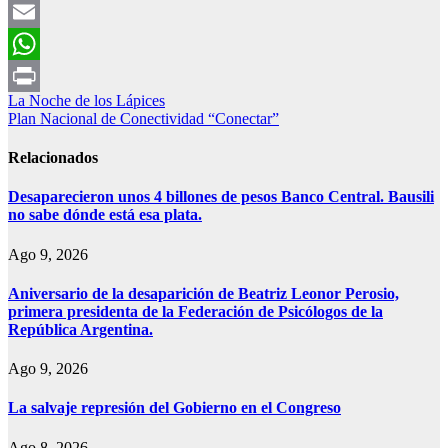
Facebook
Email
WhatsApp
Navegación
La Noche de los Lápices
Print
Plan Nacional de Conectividad “Conectar”
de
entradas
Relacionados
Desaparecieron unos 4 billones de pesos Banco Central. Bausili
no sabe dónde está esa plata.
Ago 9, 2026
Aniversario de la desaparición de Beatriz Leonor Perosio,
primera presidenta de la Federación de Psicólogos de la
República Argentina.
Ago 9, 2026
La salvaje represión del Gobierno en el Congreso
Ago 8, 2026