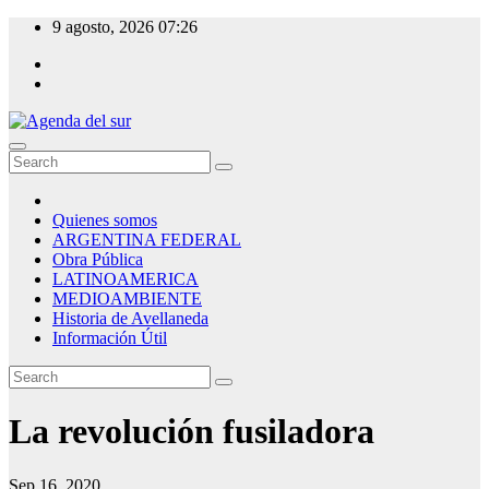
Skip
9 agosto, 2026
07:26
to
content
Agenda del sur
Quienes somos
ARGENTINA FEDERAL
Obra Pública
LATINOAMERICA
MEDIOAMBIENTE
Historia de Avellaneda
Información Útil
La revolución fusiladora
Sep 16, 2020