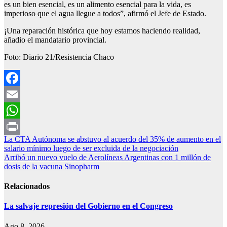
es un bien esencial, es un alimento esencial para la vida, es
imperioso que el agua llegue a todos”, afirmó el Jefe de Estado.
¡Una reparación histórica que hoy estamos haciendo realidad,
añadio el mandatario provincial.
Foto: Diario 21/Resistencia Chaco
Facebook
Email
WhatsApp
Navegación
La CTA Autónoma se abstuvo al acuerdo del 35% de aumento en el
Print
salario mínimo luego de ser excluida de la negociación
de
Arribó un nuevo vuelo de Aerolíneas Argentinas con 1 millón de
entradas
dosis de la vacuna Sinopharm
Relacionados
La salvaje represión del Gobierno en el Congreso
Ago 8, 2026