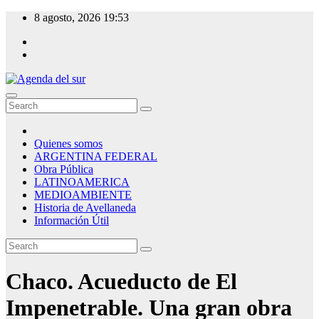
Skip
8 agosto, 2026
19:53
to
content
Agenda del sur
Quienes somos
ARGENTINA FEDERAL
Obra Pública
LATINOAMERICA
MEDIOAMBIENTE
Historia de Avellaneda
Información Útil
Chaco. Acueducto de El
Impenetrable. Una gran obra