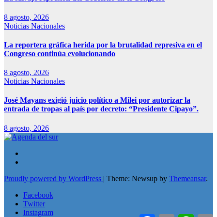
8 agosto, 2026
Noticias Nacionales
La reportera gráfica herida por la brutalidad represiva en el
Congreso continúa evolucionando
8 agosto, 2026
Noticias Nacionales
José Mayans exigió juicio político a Milei por autorizar la
entrada de tropas al país por decreto: “Presidente Cipayo”.
8 agosto, 2026
Proudly powered by WordPress
|
Theme: Newsup by
Themeansar
.
Facebook
Twitter
Instagram