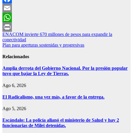
Facebook
Email
WhatsApp
Navegación
ENACOM invierte 670 millones de pesos para expandir la
Print
conectividad
de
Plan para aperturas sostenidas y progresivas
entradas
Relacionados
Amplia derrota del Gobierno Nacional. Por la presión popular
tuvo que bajar la Ley de Tierras.
Ago 6, 2026
El Radicalismo, una vez más, a favor de la entrega.
Ago 5, 2026
Escándalo: La policía allanó el ministerio de Salud y hay 2
funcionarias de Milei detenidas.