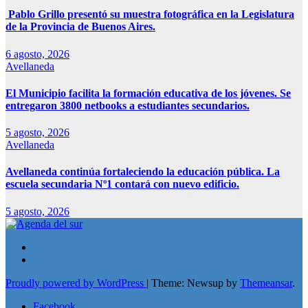
Pablo Grillo presentó su muestra fotográfica en la Legislatura
de la Provincia de Buenos Aires.
6 agosto, 2026
Avellaneda
El Municipio facilita la formación educativa de los jóvenes. Se
entregaron 3800 netbooks a estudiantes secundarios.
5 agosto, 2026
Avellaneda
Avellaneda continúa fortaleciendo la educación pública. La
escuela secundaria Nº1 contará con nuevo edificio.
5 agosto, 2026
Proudly powered by WordPress
|
Theme: Newsup by
Themeansar
.
Facebook