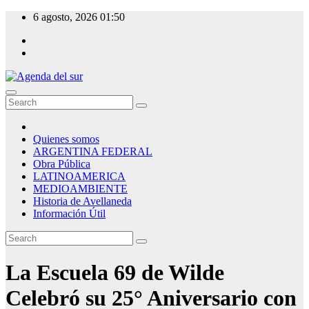
Skip
6 agosto, 2026
01:50
to
content
Agenda del sur
Quienes somos
ARGENTINA FEDERAL
Obra Pública
LATINOAMERICA
MEDIOAMBIENTE
Historia de Avellaneda
Información Útil
La Escuela 69 de Wilde
Celebró su 25° Aniversario con