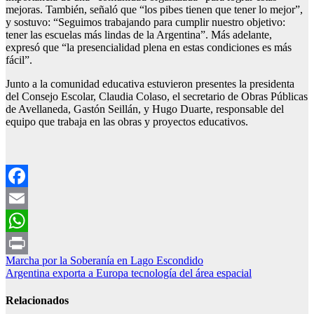
mejoras. También, señaló que “los pibes tienen que tener lo mejor”,
y sostuvo: “Seguimos trabajando para cumplir nuestro objetivo:
tener las escuelas más lindas de la Argentina”. Más adelante,
expresó que “la presencialidad plena en estas condiciones es más
fácil”.
Junto a la comunidad educativa estuvieron presentes la presidenta
del Consejo Escolar, Claudia Colaso, el secretario de Obras Públicas
de Avellaneda, Gastón Seillán, y Hugo Duarte, responsable del
equipo que trabaja en las obras y proyectos educativos.
Facebook
Email
WhatsApp
Navegación
Marcha por la Soberanía en Lago Escondido
Print
Argentina exporta a Europa tecnología del área espacial
de
entradas
Relacionados