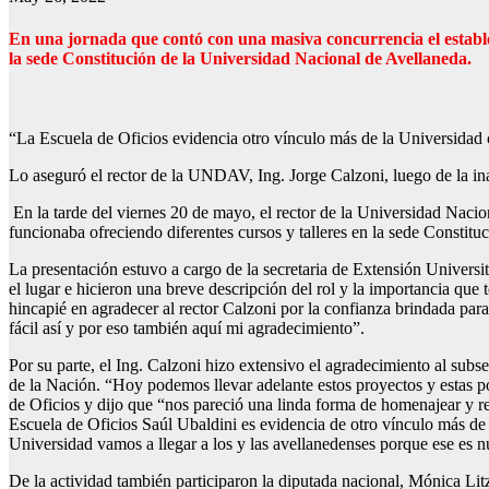
En una jornada que contó con una masiva concurrencia el estable
la sede Constitución de la Universidad Nacional de Avellaneda.
“La Escuela de Oficios evidencia otro vínculo más de la Universidad 
Lo aseguró el rector de la UNDAV, Ing. Jorge Calzoni, luego de la i
En la tarde del viernes 20 de mayo, el rector de la Universidad Naci
funcionaba ofreciendo diferentes cursos y talleres en la sede Consti
La presentación estuvo a cargo de la secretaria de Extensión Universit
el lugar e hicieron una breve descripción del rol y la importancia que 
hincapié en agradecer al rector Calzoni por la confianza brindada par
fácil así y por eso también aquí mi agradecimiento”.
Por su parte, el Ing. Calzoni hizo extensivo el agradecimiento al subs
de la Nación. “Hoy podemos llevar adelante estos proyectos y estas po
de Oficios y dijo que “nos pareció una linda forma de homenajear y re
Escuela de Oficios Saúl Ubaldini es evidencia de otro vínculo más de 
Universidad vamos a llegar a los y las avellanedenses porque ese es n
De la actividad también participaron la diputada nacional, Mónica Li