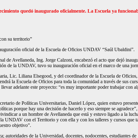
cimiento quedó inaugurado oficialmente. La Escuela ya funcionaba
con su territorio”
nauguración oficial de la Escuela de Oficios UNDAV “Saúl Ubaldini”.
onal de Avellaneda, Ing. Jorge Calzoni, encabezó el acto que dejó ina
tución de la UNDAV, tuvo su inauguración oficial en el marco de una jo
aria, Lic. Liliana Elsegood, y del coordinador de la Escuela de Oficios
tendrá la Escuela de Oficios para toda la comunidad a través de sus curso
a llevar adelante este proyecto: “es muy importante poder trabajar con a
ecretario de Políticas Universitarias, Daniel López, quien estuvo presen
líticas porque hay una decisión de hacerlo y eso siempre se agradece”,
ivindicar a un hombre de Avellaneda que está y estuvo ligado a la lucha
la UNDAV con el Territorio y con ella y con los talleres y cursos que 
uestro objetivo”.
tza; autoridades de la Universidad, docentes, nodocentes, estudiantes 