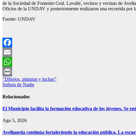
de la Sociedad de Fomento Gral. Lavalle, vecinos y vecinas de Avella
Oficios de la UNDAV y posteriormente realizaron una recorrida por la
Fuente: UNDAV
Facebook
Email
WhatsApp
Navegación
“Dibujos, pinturas y luchas”
Print
Señora de Nadie
de
entradas
Relacionados
El Municipio facilita la formación educativa de los jóvenes. Se e
Ago 5, 2026
Avellaneda continúa fortaleciendo la educación pública. La escue