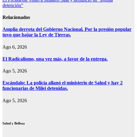
entradas
detención”
Relacionados
Amplia derrota del Gobierno Nacional. Por la presión popular
tuvo que bajar la Ley de Tierras.
Ago 6, 2026
El Radicalismo, una vez más, a favor de la entrega.
Ago 5, 2026
Escándalo: La policía allanó el ministerio de Salud y hay 2
funcionarias de Milei detenidas.
Ago 5, 2026
Salud y Belleza