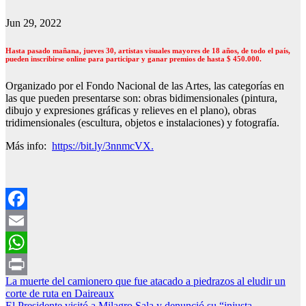
Jun 29, 2022
Hasta pasado mañana, jueves 30, artistas visuales mayores de 18 años, de todo el país,
pueden inscribirse online para participar y ganar premios de hasta $ 450.000.
Organizado por el Fondo Nacional de las Artes, las categorías en
las que pueden presentarse son: obras bidimensionales (pintura,
dibujo y expresiones gráficas y relieves en el plano), obras
tridimensionales (escultura, objetos e instalaciones) y fotografía.
Más info:
https://bit.ly/3nnmcVX.
Facebook
Email
WhatsApp
Navegación
La muerte del camionero que fue atacado a piedrazos al eludir un
Print
corte de ruta en Daireaux
de
El Presidente visitó a Milagro Sala y denunció su “injusta