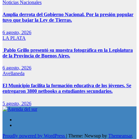
Noticias Nacionales
Amplia derrota del Gobierno Nacional. Por la presión popular
tuvo que bajar la Ley de Tierras.
6 agosto, 2026
LA PLATA
Pablo Grillo presentó su muestra fotográfica en la Legislatura
de la Provincia de Buenos Aires.
6 agosto, 2026
Avellaneda
El Municipio facilita la formación educativa de los jóvenes. Se
entregaron 3800 netbooks a estudiantes secundarios.
5 agosto, 2026
Proudly powered by WordPress
|
Theme: Newsup by
Themeansar
.