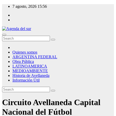
Skip
7 agosto, 2026
15:56
to
content
Agenda del sur
Quienes somos
ARGENTINA FEDERAL
Obra Pública
LATINOAMERICA
MEDIOAMBIENTE
Historia de Avellaneda
Información Útil
Circuito Avellaneda Capital
Nacional del Fútbol