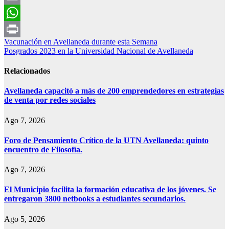
Email
WhatsApp
Navegación
Vacunación en Avellaneda durante esta Semana
Print
Posgrados 2023 en la Universidad Nacional de Avellaneda
de
entradas
Relacionados
Avellaneda capacitó a más de 200 emprendedores en estrategias
de venta por redes sociales
Ago 7, 2026
Foro de Pensamiento Crítico de la UTN Avellaneda: quinto
encuentro de Filosofía.
Ago 7, 2026
El Municipio facilita la formación educativa de los jóvenes. Se
entregaron 3800 netbooks a estudiantes secundarios.
Ago 5, 2026