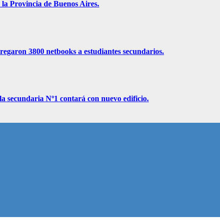
 la Provincia de Buenos Aires.
ntregaron 3800 netbooks a estudiantes secundarios.
la secundaria Nº1 contará con nuevo edificio.