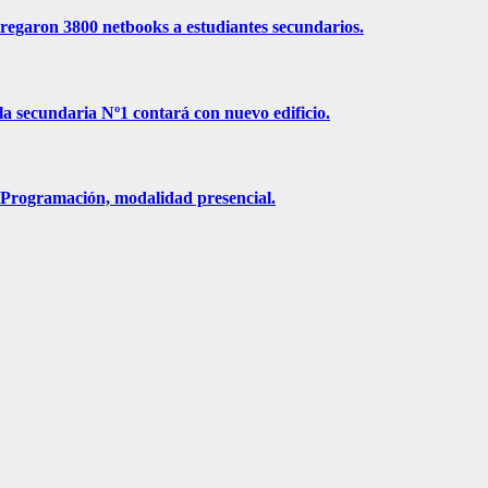
ntregaron 3800 netbooks a estudiantes secundarios.
la secundaria Nº1 contará con nuevo edificio.
n Programación, modalidad presencial.