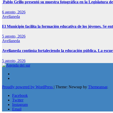
Pablo Grillo presentó su muestra fotográfica en la Legislatura de
6 agosto, 2026
Avellaneda
El Municipio facilita la formación educativa de los jóvenes. Se e
5 agosto, 2026
Avellaneda
Avellaneda continúa fortaleciendo la educación pública. La escue
5 agosto, 2026
Proudly powered by WordPress
|
Theme: Newsup by
Themeansar
.
Facebook
Twitter
Instagram
Email