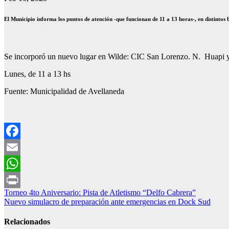
El Municipio informa los puntos de atención -que funcionan de 11 a 13 horas-, en distintos 
Se incorporó un nuevo lugar en Wilde: CIC San Lorenzo. N. Huapi y 
Lunes, de 11 a 13 hs
Fuente: Municipalidad de Avellaneda
Facebook
Email
WhatsApp
Navegación
Torneo 4to Aniversario: Pista de Atletismo “Delfo Cabrera”
Print
Nuevo simulacro de preparación ante emergencias en Dock Sud
de
entradas
Relacionados