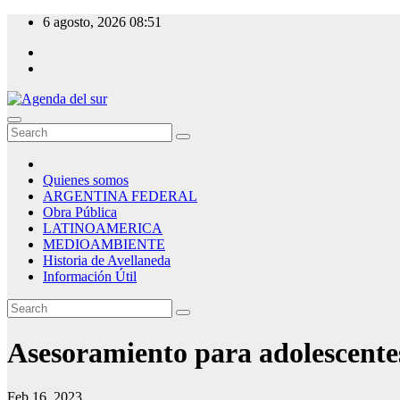
Skip
6 agosto, 2026
08:51
to
content
Agenda del sur
Quienes somos
ARGENTINA FEDERAL
Obra Pública
LATINOAMERICA
MEDIOAMBIENTE
Historia de Avellaneda
Información Útil
Asesoramiento para adolescentes 
Feb 16, 2023