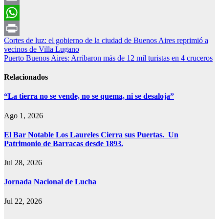
Email
WhatsApp
Navegación
Cortes de luz: el gobierno de la ciudad de Buenos Aires reprimió a
Print
vecinos de Villa Lugano
de
Puerto Buenos Aires: Arribaron más de 12 mil turistas en 4 cruceros
entradas
Relacionados
“La tierra no se vende, no se quema, ni se desaloja”
Ago 1, 2026
El Bar Notable Los Laureles Cierra sus Puertas. Un
Patrimonio de Barracas desde 1893.
Jul 28, 2026
Jornada Nacional de Lucha
Jul 22, 2026