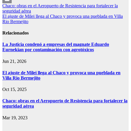
Navegación
Chaco: obras en el Aeropuerto de Resistencia para fortalecer la
Print
seguridad aérea
de
El ajuste de Milei llega al Chaco y provoca una pueblada en Villa
entradas
Rio Bermejito
Relacionados
La Justicia condenó a empresas del magnate Eduardo
Eurnekian por contaminación con agrotóxicos
Jun 21, 2026
El ajuste de Milei llega al Chaco y provoca una pueblada en
Villa Rio Bermejito
Oct 15, 2025
Chaco: obras en el Aeropuerto de Resistencia para fortalecer la
seguridad aérea
Mar 19, 2023