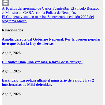
WhatsApp
Navegación
A 16 años del asesinato de Carlos Fuentealba. El vínculo Burzaco -
Print
el Ministro de CABA- con la Policía de Neuquén.
de
El Cooperativismo en marcha. Se presentó la edición 2023 del
entradas
programa Marca.
Relacionados
Amplia derrota del Gobierno Nacional. Por la presión popular
tuvo que bajar la Ley de Tierras.
Ago 6, 2026
El Radicalismo, una vez más, a favor de la entrega.
Ago 5, 2026
Escándalo: La policía allanó el ministerio de Salud y hay 2
funcionarias de Milei detenidas.
Ago 5, 2026