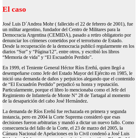
El caso
José Luis D´Andrea Mohr ( fallecido el 22 de febrero de 2001), fue
un militar argentino, fundador del Centro de Militares para la
Democracia Argentina (CEMIDA), pasado a retiro obligatorio por
denunciar los crímenes cometidos por el terrorismo de Estado.
Desde la recuperación de la democracia publicó regularmente en los
diarios “Sur” y “Página/12”, entre otros, y escribió los libros
“Memoria de vida” y “El Escuadrón Perdido”.
En 1999, el Teniente General Héctor Ríos Ereñú, quien llegó a
desempeñarse como Jefe del Estado Mayor del Ejército en 1985, le
inició una demanda de daños y perjuicios alegando que el contenido
de “El Escuadrón Perdido” perjudicó su honra y reputación.
Particularmente, porque el libro lo mencionaba como el Jefe del
Regimiento de Infantería de Monte N° 28 de Tartagal al momento
de la desaparición del cabo José Hernández.
La demanda de Ríos Ereñú fue rechazada en primera y segunda
instancia, pero en 2004 la Corte Suprema consideró que esas
decisiones fueron arbitrarias y mandó a dictar un nuevo fallo. Como
consecuencia del fallo de la Corte, el 23 de marzo del 2005, la
Cámara Nacional de Apelaciones en lo Civil condenó a José Luis