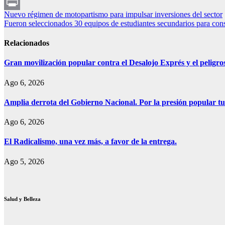
WhatsApp
Navegación
Nuevo régimen de motopartismo para impulsar inversiones del sector
Print
Fueron seleccionados 30 equipos de estudiantes secundarios para constr
de
entradas
Relacionados
Gran movilización popular contra el Desalojo Exprés y el pelig
Ago 6, 2026
Amplia derrota del Gobierno Nacional. Por la presión popular tu
Ago 6, 2026
El Radicalismo, una vez más, a favor de la entrega.
Ago 5, 2026
Salud y Belleza