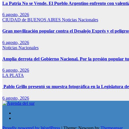
La Patria No se Vende. El Pueblo Argentino enfrento con valentía
6 agosto, 2026
CIUDAD de BUENOS AIRES
Noticias Nacionales
Gran movilización popular contra el Desalojo Exprés y el pelig
6 agosto, 2026
Noticias Nacionales
Amplia derrota del Gobierno Nacional. Por la presión popular tu
6 agosto, 2026
LA PLATA
Pablo Grillo presentó su muestra fotográfica en la Legislatura de
6 agosto, 2026
Proudly powered by WordPress
|
Theme: Newsup by
Themeansar
.