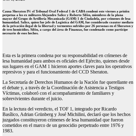
Causa Sheraton IV: el Tribunal Oral Federal 1 de CABA condenó este viernes a prisión
perpetua a los ex militares Alejandro Salice y Roberto Sifón, miembros de la plana
mayor del Grupo de Artillería Mecanizada (GAM) 1 de Ciudadela, por crímenes de lesa
humanidad. Salice, quien fue jefe de Logística del GAM, fue considerado coautor mediato
de la privación ilegal de la libertad y tormentos sufridos por 26 personas en el Sheraton y
de tres homicidios. Sifón, a cargo del área de Finanzas, fue condenado como partícipe
necesario de esos hechos.
Esta es la primera condena por su responsabilidad en crímenes de
lesa humanidad para ambos es oficiales del Ejército, quienes desde
sus lugares en el GAM 1 hicieron aportes claves para los operativos
represivos y para el funcionamiento del CCD Sheraton.
La Secretaría de Derechos Humanos de la Nación fue querellante en
el debate y, a través de la Coordinación de Asistencia a Testigos
Víctimas, colaboró con el acompañamiento de familiares y
sobrevivientes durante el juicio.
En la lectura del veredicto, el TOF 1, integrado por Ricardo
Basílico, Adrian Grünberg y José Michilini, declaró que los hechos
juzgados constituyeron crímenes de lesa humanidad que fueron
cometidos en el marco de un genocidio perpetrado entre 1976 y
1983.