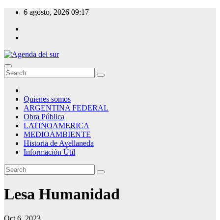
Skip
6 agosto, 2026
09:17
to
content
Agenda del sur
Quienes somos
ARGENTINA FEDERAL
Obra Pública
LATINOAMERICA
MEDIOAMBIENTE
Historia de Avellaneda
Información Útil
Lesa Humanidad
Oct 6, 2023