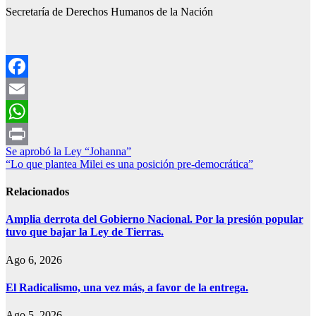
Secretaría de Derechos Humanos de la Nación
Facebook
Email
WhatsApp
Navegación
Se aprobó la Ley “Johanna”
Print
“Lo que plantea Milei es una posición pre-democrática”
de
entradas
Relacionados
Amplia derrota del Gobierno Nacional. Por la presión popular
tuvo que bajar la Ley de Tierras.
Ago 6, 2026
El Radicalismo, una vez más, a favor de la entrega.
Ago 5, 2026