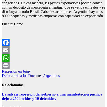
congelados. De esa manera, las pymes exportadoras podrán contar
con un depósito de mercadería argentina, que se venda en reales y se
distribuya en todo Brasil. Cabe destacar que en Argentina hay unas
8000 pequeñas y medianas empresas con capacidad de exportación.
Fuente: Came
Facebook
Email
WhatsApp
Navegación
Represión en Jujuy
Print
Dedicatoria a los Docentes Argentinos
de
entradas
Relacionados
La salvaje represión del gobierno a una manifestación pacífica
dejo a 250 heridos y 10 detenidos.