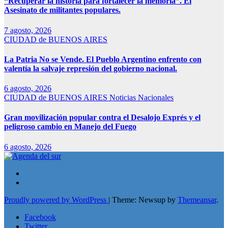
“Recuperar la historia para fortalecer la memoria”. El
Asesinato de militantes populares.
7 agosto, 2026
CIUDAD de BUENOS AIRES
La Patria No se Vende. El Pueblo Argentino enfrento con
valentía la salvaje represión del gobierno nacional.
6 agosto, 2026
CIUDAD de BUENOS AIRES
Noticias Nacionales
Gran movilización popular contra el Desalojo Exprés y el
peligroso cambio en Manejo del Fuego
6 agosto, 2026
Proudly powered by WordPress
|
Theme: Newsup by
Themeansar
.
Facebook
Twitter