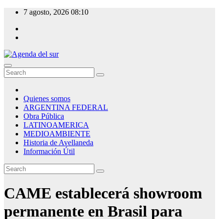
Skip
7 agosto, 2026
08:10
to
content
Agenda del sur
Quienes somos
ARGENTINA FEDERAL
Obra Pública
LATINOAMERICA
MEDIOAMBIENTE
Historia de Avellaneda
Información Útil
CAME establecerá showroom
permanente en Brasil para