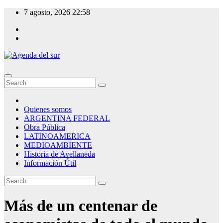
Skip
7 agosto, 2026
22:58
to
content
Agenda del sur
Quienes somos
ARGENTINA FEDERAL
Obra Pública
LATINOAMERICA
MEDIOAMBIENTE
Historia de Avellaneda
Información Útil
Más de un centenar de