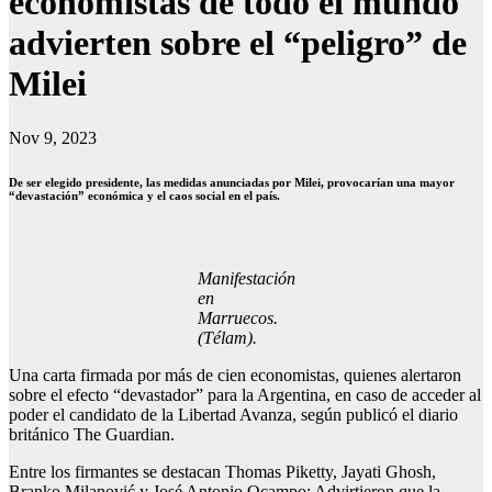
economistas de todo el mundo
advierten sobre el “peligro” de
Milei
Nov 9, 2023
De ser elegido presidente, las medidas anunciadas por Milei, provocarían una mayor
“devastación” económica y el caos social en el país.
Manifestación
en
Marruecos.
(Télam).
Una carta firmada por más de cien economistas, quienes alertaron
sobre el efecto “devastador” para la Argentina, en caso de acceder al
poder el candidato de la Libertad Avanza, según publicó el diario
británico The Guardian.
Entre los firmantes se destacan Thomas Piketty, Jayati Ghosh,
Branko Milanović y José Antonio Ocampo: Advirtieron que la