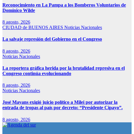
Reconocimiento en La Pampa a los Bomberos Voluntarios de
Domínico Wilde
8 agosto, 2026
CIUDAD de BUENOS AIRES
Noticias Nacionales
La salvaje represión del Gobierno en el Congreso
8 agosto, 2026
Noticias Nacionales
La reportera gráfica herida por la brutalidad represiva en el
Congreso continúa evolucionando
8 agosto, 2026
Noticias Nacionales
José Mayans exigió juicio político a Milei por autorizar la
entrada de tropas al país por decreto: “Presidente Cipayo”.
8 agosto, 2026