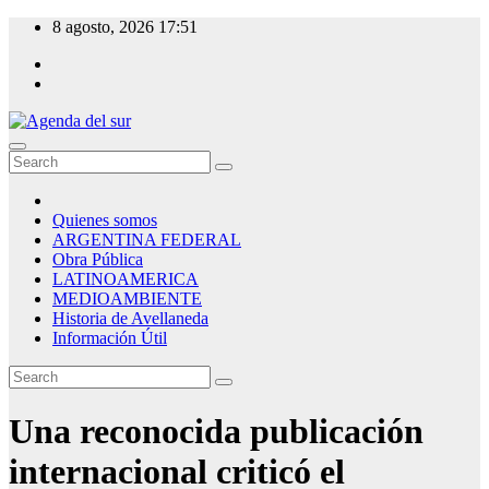
Skip
8 agosto, 2026
17:51
to
content
Agenda del sur
Quienes somos
ARGENTINA FEDERAL
Obra Pública
LATINOAMERICA
MEDIOAMBIENTE
Historia de Avellaneda
Información Útil
Una reconocida publicación
internacional criticó el