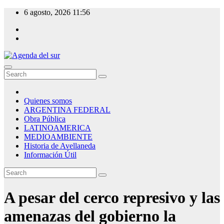
Skip
6 agosto, 2026
11:56
to
content
Agenda del sur
Quienes somos
ARGENTINA FEDERAL
Obra Pública
LATINOAMERICA
MEDIOAMBIENTE
Historia de Avellaneda
Información Útil
A pesar del cerco represivo y las
amenazas del gobierno la