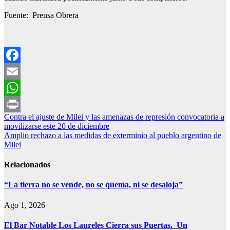
Fuente: Prensa Obrera
Facebook
Email
WhatsApp
Navegación
Contra el ajuste de Milei y las amenazas de represión convocatoria a
Print
movilizarse este 20 de diciembre
de
Amplio rechazo a las medidas de exterminio al pueblo argentino de
entradas
Milei
Relacionados
“La tierra no se vende, no se quema, ni se desaloja”
Ago 1, 2026
El Bar Notable Los Laureles Cierra sus Puertas. Un