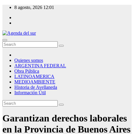
Skip
8 agosto, 2026
12:01
to
content
Agenda del sur
Quienes somos
ARGENTINA FEDERAL
Obra Pública
LATINOAMERICA
MEDIOAMBIENTE
Historia de Avellaneda
Información Útil
Garantizan derechos laborales
en la Provincia de Buenos Aires