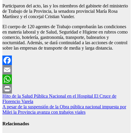
Participaron del acto, las y los miembros del gabinete del ministerio
de Trabajo de la Provincia, la senadora provincial María Rosa
Martínez y el concejal Cristian Vander.
El cuerpo de 120 agentes de Trabajo comprobarán las condiciones
en materia laboral y de Salud, Seguridad e Higiene en rubros como
comercio, hotelería, gastronomía, transporte, balnearios y
nocturnidad. Además, se dará continuidad a las acciones de control
sobre las empresas de transporte de media y larga distancia.
Facebook
Email
WhatsApp
Navegación
Hito de la Salud Pública Nacional en el Hospital El Cruce de
Print
Florencio Varela
de
A pesar de la suspensión de la Obra pública nacional impuesta por
entradas
Milei la Provincia avanza con trabajos viales
Relacionados