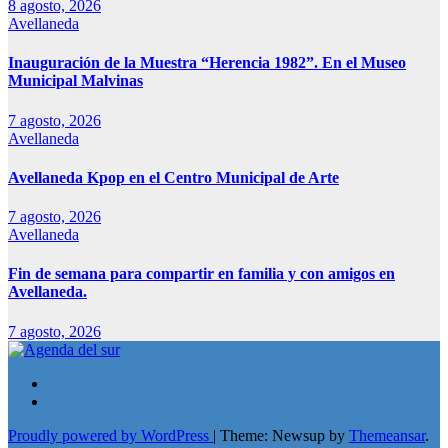
8 agosto, 2026
Avellaneda
Inauguración de la Muestra “Herencia 1982”. En el Museo
Municipal Malvinas
7 agosto, 2026
Avellaneda
Avellaneda Kpop en el Centro Municipal de Arte
7 agosto, 2026
Avellaneda
Fin de semana para compartir en familia y con amigos en
Avellaneda.
7 agosto, 2026
Proudly powered by WordPress
|
Theme: Newsup by
Themeansar
.